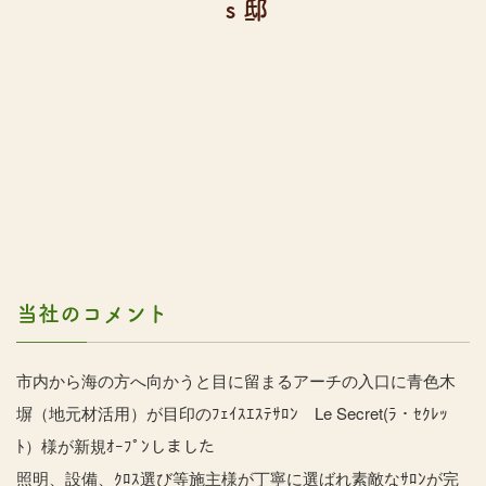
ｓ邸
当社のコメント
市内から海の方へ向かうと目に留まるアーチの入口に青色木
塀（地元材活用）が目印のﾌｪｲｽｴｽﾃｻﾛﾝ Le Secret(ﾗ・ｾｸﾚｯ
ﾄ）様が新規ｵｰﾌﾟﾝしました
照明、設備、ｸﾛｽ選び等施主様が丁寧に選ばれ素敵なｻﾛﾝが完