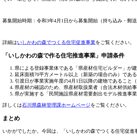
募集開始時期：令和3年4月1日から募集開始（持ち込み・郵
詳細は
いしかわの森でつくる住宅促進事業
をご覧ください。
「いしかわの森で作る住宅推進事業」申請条件
県による登録事業体である「県産材住宅ビルダー」が建
延床面積70平方メートル以上（新築の場合のみ）であ
引渡日が事業実施年度の4月1日以降の建物であること
県産材の確認のため、県産材取扱業者（合法木材供給事
県が実施する「民間施設県産材需要創出モデル推進事業
詳しくは
石川県森林管理課ホームページ
をご覧ください。
まとめ
いかがでしたか。今回は、「いしかわの森でつくる住宅促進